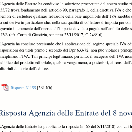
’Agenzia delle Entrate ha condiviso la soluzione prospettata dal nostro studio 
33/72 trova fondamento nell’articolo 90, paragrafo 1, della direttiva IVA
e che
embri di escludere qualsiasi riduzione della base imponibile dell’IVA sarebbe co
a cui deriva in particolare che, nella sua qualità di collettore d’imposta per co
gravato interamente dell’onere dell’imposta dovuta o pagata nell’ambito delle s
a IVA
(cfr. Corte di Giustizia, sentenza 23/11/2017, C-246/16).
’Agenzia ha concluso precisando che l’applicazione del regime speciale IVA ed
isposizioni dei titoli primo e secondo del Dpr 633/72, non può violare i principi 
isciplinano l’IVA. Tali principi legittimano, pertanto, il recupero dell’IVA mono
ubblico del prodotto editoriale, qualora venga meno, a posteriori, ai sensi dell’
ditoriali da parte dell’editore.
Risposta N.155
[361 Kb]
Risposta Agenzia delle Entrate del 8 no
’Agenzia delle Entrate ha pubblicato la risposta (n. 65 del 8/11/2018) con cui ha