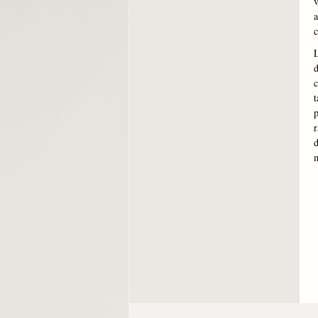
v
a
c
L
d
c
t
p
r
d
m