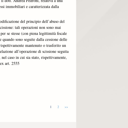
n il dott. Andrea Pedroni, relativa a una
ssi immobiliari e caratterizzata dalla
odificazione del principio dell’abuso del
scissione: tali operazioni non sono mai
er se stesse (con piena legittimità fiscale
e quando sono seguite dalla cessione delle
a rispettivamente mantenuto o trasferito un
azione all’operazione di scissione seguita
, nel caso in cui sia stato, rispettivamente,
ex art. 2555
1
2
>>