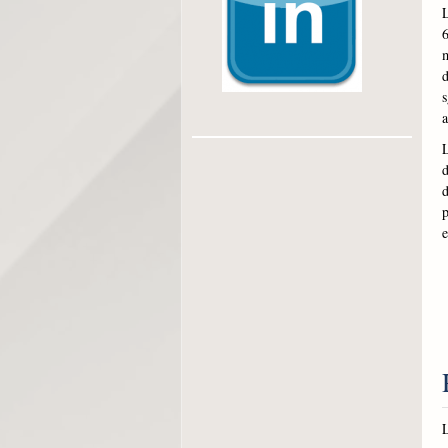
L
6
m
d
s
L
d
d
p
e
L