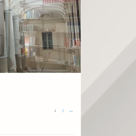
1
2
>>