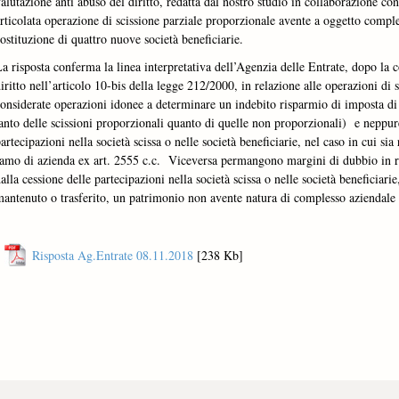
alutazione anti abuso del diritto, redatta dal nostro studio in collaborazione co
rticolata operazione di scissione parziale proporzionale avente a oggetto comple
ostituzione di quattro nuove società beneficiarie.
a risposta conferma la linea interpretativa dell’Agenzia delle Entrate, dopo la c
iritto nell’articolo 10-bis della legge 212/2000, in relazione alle operazioni di 
onsiderate operazioni idonee a determinare un indebito risparmio di imposta di p
anto delle scissioni proporzionali quanto di quelle non proporzionali) e neppur
artecipazioni nella società scissa o nelle società beneficiarie, nel caso in cui si
amo di azienda ex art. 2555 c.c. Viceversa permangono margini di dubbio in rel
alla cessione delle partecipazioni nella società scissa o nelle società beneficiarie
antenuto o trasferito, un patrimonio non avente natura di complesso aziendale 
Risposta Ag.Entrate 08.11.2018
[238 Kb]