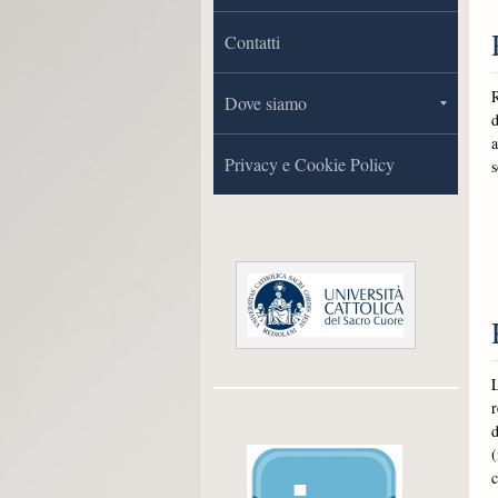
Contatti
R
Dove siamo
d
a
Privacy e Cookie Policy
s
L
r
d
(
c