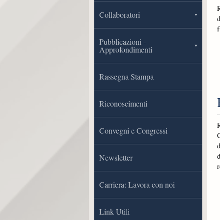
R
Collaboratori
d
f
Pubblicazioni -
Approfondimenti
Rassegna Stampa
Riconoscimenti
R
Convegni e Congressi
C
d
d
Newsletter
r
Carriera: Lavora con noi
Link Utili