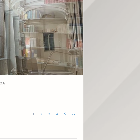
NZA
1
2
3
4
5
>>