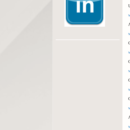
U
A
C
C
O
A