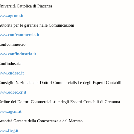
niversità Cattolica di Piacenza
www.agcom.it
utorità per le garanzie nelle Comunicazioni
www.confcommercio.it
Confcommercio
www.confindustria.it
onfindustria
www.cndcec.it
onsiglio Nazionale dei Dottori Commercialisti e degli Esperti Contabili
www.odcec.cr.it
rdine dei Dottori Commercialisti e degli Esperti Contabili di Cremona
www.agcm.it
utorità Garante della Concorrenza e del Mercato
www.fieg.it