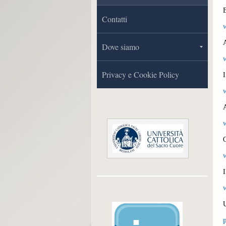
B
Contatti
A
Dove siamo
Privacy e Cookie Policy
I
A
I
p