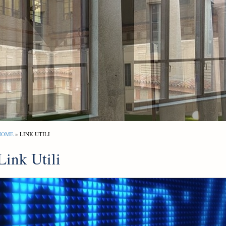
HOME
» LINK UTILI
Link Utili