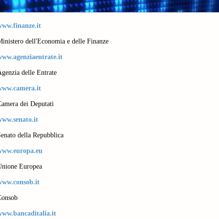
www.finanze.it
inistero dell'Economia e delle Finanze
www.agenziaentrate.it
genzia delle Entrate
www.camera.it
Camera dei Deputati
www.senato.it
enato della Repubblica
www.europa.eu
Unione Europea
www.consob.it
Consob
www.bancaditalia.it