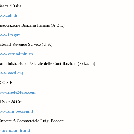
anca d'Italia
www.abi.it
ssociazione Bancaria Italiana (A.B.I.)
www.irs.gov
nternal Revenue Service (U.S.)
www.estv.admin.ch
mministrazione Federale delle Contribuzioni (Svizzera)
www.oecd.org
O.C.S.E.
www.ilsole24ore.com
l Sole 24 Ore
www.uni-bocconi.it
Università Commerciale Luigi Bocconi
iacenza.unicatt.it