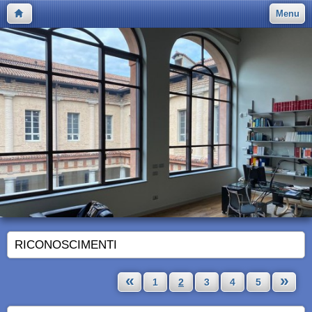
Menu
RICONOSCIMENTI
«
»
1
2
3
4
5